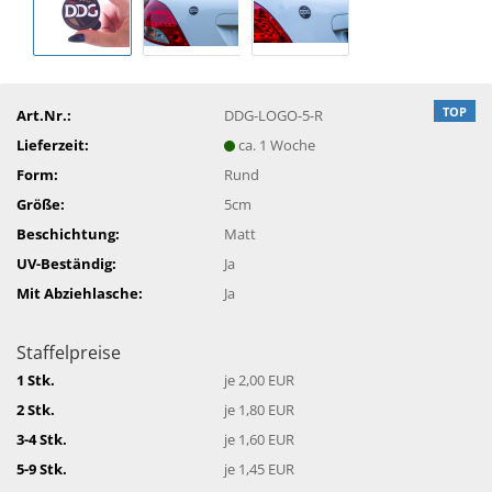
TOP
Art.Nr.:
DDG-LOGO-5-R
Lieferzeit:
ca. 1 Woche
Form:
Rund
Größe:
5cm
Beschichtung:
Matt
UV-Beständig:
Ja
Mit Abziehlasche:
Ja
Staffelpreise
1 Stk.
je 2,00 EUR
2 Stk.
je 1,80 EUR
3-4 Stk.
je 1,60 EUR
5-9 Stk.
je 1,45 EUR