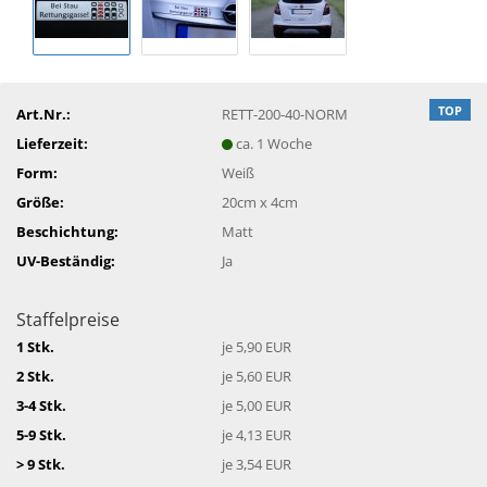
TOP
Art.Nr.:
RETT-200-40-NORM
Lieferzeit:
ca. 1 Woche
Form:
Weiß
Größe:
20cm x 4cm
Beschichtung:
Matt
UV-Beständig:
Ja
Staffelpreise
1 Stk.
je 5,90 EUR
2 Stk.
je 5,60 EUR
3-4 Stk.
je 5,00 EUR
5-9 Stk.
je 4,13 EUR
> 9 Stk.
je 3,54 EUR